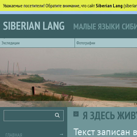
Уважаемые посетители! Обратите внимание, что сайт
Siberian Lang
(siberi
Перейти к основному содержанию
SIBERIAN LANG
МАЛЫЕ ЯЗЫКИ СИБИ
Горизонтальное главное меню
Экспедиции
Фотографии
С
Я ЗДЕСЬ ЖИВУ
Форма поиска
Поиск
Текст записан в
ГЛАВНАЯ