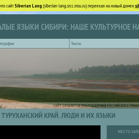
что сайт
Siberian Lang
(siberian-lang.srcc.msu.ru) переехал на новый домен
si
ЛЫЕ ЯЗЫКИ СИБИРИ: НАШЕ КУЛЬТУРНОЕ Н
тографии
Тексты
САЙТ СОЗДАЕТСЯ ПРИ ПОДДЕРЖКЕ РОССИЙСКОГО ГУМАН
ТУРУХАНСКИЙ КРАЙ. ЛЮДИ И ИХ ЯЗЫКИ
МЕСТО ЗАП