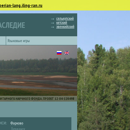
berian-lang.iling-ran.ru
селькупский
кетский
АСЛЕДИЕ
эвенкийский
Языковые игры
ИТАРНОГО НАУЧНОГО ФОНДА, ПРОЕКТ 12-04-12049В
ИСИ:
Фарково
Туруханск