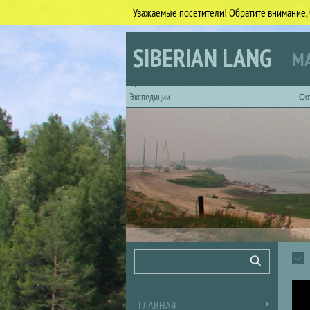
Уважаемые посетители! Обратите внимание, 
Перейти к основному содержанию
SIBERIAN LANG
МА
Горизонтальное главное меню
Экспедиции
Фо
Форма поиска
Поиск
ГЛАВНАЯ