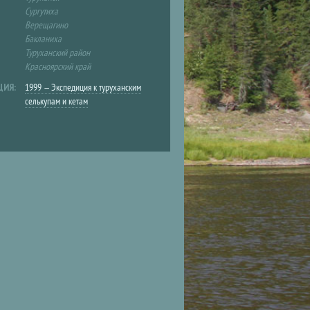
Сургутиха
Верещагино
Бакланиха
Туруханский район
Красноярский край
ЦИЯ:
1999 — Экспедиция к туруханским
селькупам и кетам