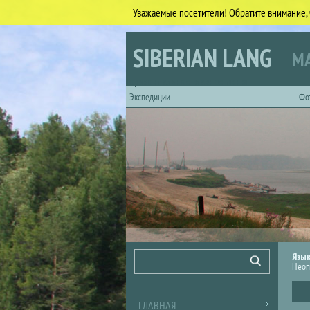
Уважаемые посетители! Обратите внимание, 
Перейти к основному содержанию
SIBERIAN LANG
МА
Горизонтальное главное меню
Экспедиции
Фо
Форма поиска
Поиск
Язы
Неоп
ГЛАВНАЯ