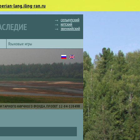
berian-lang.iling-ran.ru
селькупский
кетский
АСЛЕДИЕ
эвенкийский
Языковые игры
ИТАРНОГО НАУЧНОГО ФОНДА, ПРОЕКТ 12-04-12049В