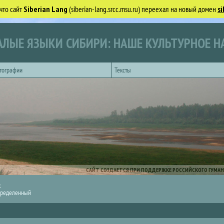
что сайт
Siberian Lang
(siberian-lang.srcc.msu.ru) переехал на новый домен
si
ЛЫЕ ЯЗЫКИ СИБИРИ: НАШЕ КУЛЬТУРНОЕ Н
тографии
Тексты
САЙТ СОЗДАЕТСЯ ПРИ ПОДДЕРЖКЕ РОССИЙСКОГО ГУМАН
к
ределенный