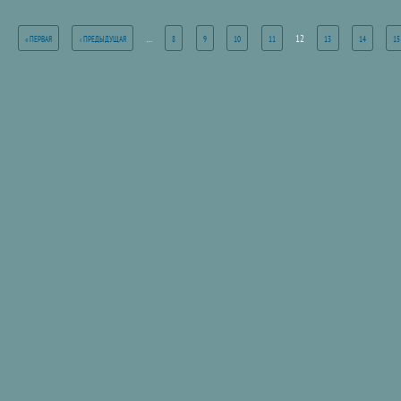
аницы
…
12
« ПЕРВАЯ
‹ ПРЕДЫДУЩАЯ
8
9
10
11
13
14
15