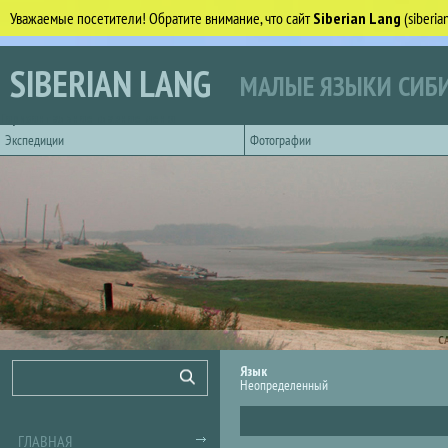
Уважаемые посетители! Обратите внимание, что сайт
Siberian Lang
(siberi
Перейти к основному содержанию
SIBERIAN LANG
МАЛЫЕ ЯЗЫКИ СИБИ
Горизонтальное главное меню
Экспедиции
Фотографии
С
Форма поиска
Поиск
Язык
Неопределенный
ГЛАВНАЯ