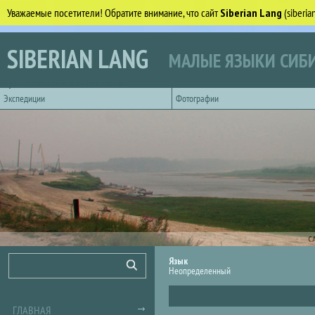
Уважаемые посетители! Обратите внимание, что сайт
Siberian Lang
(siberi
Перейти к основному содержанию
SIBERIAN LANG
МАЛЫЕ ЯЗЫКИ СИБИ
Горизонтальное главное меню
Экспедиции
Фотографии
С
Форма поиска
Поиск
Язык
Неопределенный
ГЛАВНАЯ