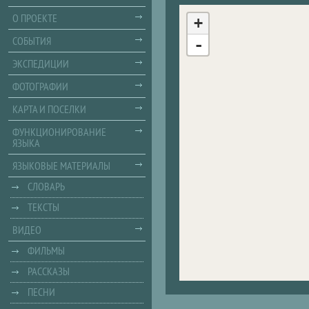
О ПРОЕКТЕ
+
СОБЫТИЯ
-
ЭКСПЕДИЦИИ
ФОТОГРАФИИ
КАРТА И ПОСЕЛКИ
ФУНКЦИОНИРОВАНИЕ
ЯЗЫКА
ЯЗЫКОВЫЕ МАТЕРИАЛЫ
СЛОВАРЬ
ТЕКСТЫ
ВИДЕО
ФИЛЬМЫ
РАССКАЗЫ
ПЕСНИ