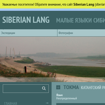
Уважаемые посетители! Обратите внимание, что сайт
Siberian Lang
(siberi
Перейти к основному содержанию
SIBERIAN LANG
МАЛЫЕ ЯЗЫКИ СИБИ
Горизонтальное главное меню
Экспедиции
Фотографии
С
ТОКМА
Форма поиска
Поиск
КАТАНГСКИЙ Р
Язык
Неопределенный
ГЛАВНАЯ