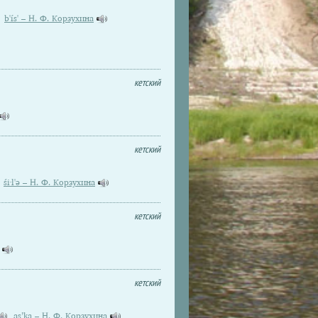
b'ís' – Н. Ф. Корзухина
кетский
кетский
śi·l'ə – Н. Ф. Корзухина
кетский
кетский
as’ka – Н. Ф. Корзухина