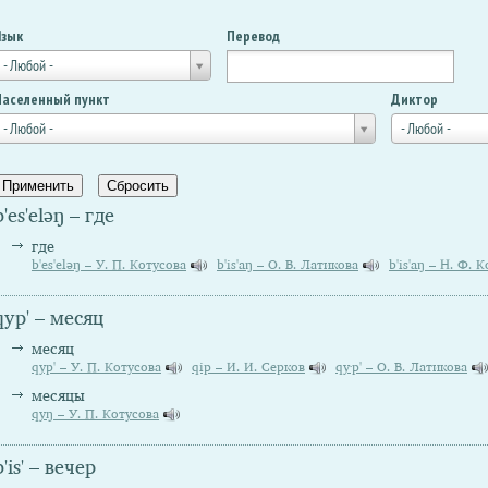
Язык
Перевод
- Любой -
Населенный пункт
Диктор
- Любой -
- Любой -
b'es'eləŋ – где
где
b'es'eləŋ – У. П. Котусова
b'is'aŋ – О. В. Латикова
b'is'aŋ – Н. Ф. 
qyp' – месяц
месяц
qyp' – У. П. Котусова
qip – И. И. Серков
qy∙p' – О. В. Латикова
месяцы
qyŋ – У. П. Котусова
b'is' – вечер