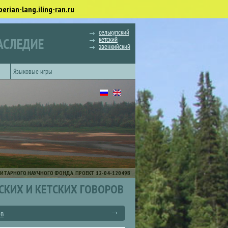
berian-lang.iling-ran.ru
селькупский
кетский
АСЛЕДИЕ
эвенкийский
Языковые игры
ИТАРНОГО НАУЧНОГО ФОНДА, ПРОЕКТ 12-04-12049В
СКИХ И КЕТСКИХ ГОВОРОВ
ов