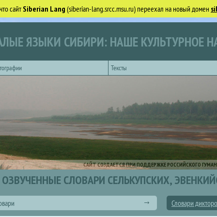
что сайт
Siberian Lang
(siberian-lang.srcc.msu.ru) переехал на новый домен
si
ЛЫЕ ЯЗЫКИ СИБИРИ: НАШЕ КУЛЬТУРНОЕ Н
тографии
Тексты
САЙТ СОЗДАЕТСЯ ПРИ ПОДДЕРЖКЕ РОССИЙСКОГО ГУМАН
ОЗВУЧЕННЫЕ СЛОВАРИ СЕЛЬКУПСКИХ, ЭВЕНКИЙ
овари
Словари диктор