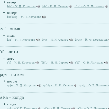
вечер
b'is' – У. П. Котусова
bis' – И. И. Серков
b'i:s' – О. В. Латикова
вечера
b'is'ikəŋ – У. П. Котусова
kyt' – зима
зима
kyt' – У. П. Котусова
ky?t – И. И. Серков
ky?tə – Н. Ф. Корзухина
s'iľ – лето
лето
s'iľ – У. П. Котусова
'śi·l'ə – И. И. Серков
s'i∙l' – О. В. Латикова
qaje – потом
потом
qaje – У. П. Котусова
qa'riγə – И. И. Серков
qajγ – О. В. Латикова
as'ka – когда
когда
as'ka – У. П. Котусова
aś'ka – И. И. Серков
ačka – О. В. Латикова