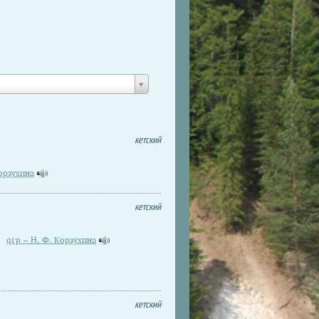
кетский
Корзухина
кетский
qi·p – Н. Ф. Корзухина
кетский