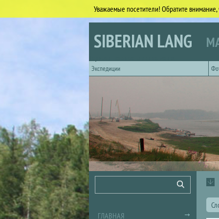
Уважаемые посетители! Обратите внимание, 
Перейти к основному содержанию
SIBERIAN LANG
МА
Горизонтальное главное меню
Экспедиции
Фо
Форма поиска
Поиск
Сл
ГЛАВНАЯ