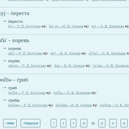
kyj – береста
береста
kyj – У. П. Котусова
bo'γoj – И. И. Серков
qyj – О. В. Латикова
aťis' – корень
корень
aťis' – У. П. Котусова
de? – И. И. Серков
d'í?ə – О. В. Латикова
корни
aťis'əŋ – У. П. Котусова
dän – И. И. Серков
t'ir'am – О. В. Латиков
boľbə – гриб
гриб
boľbə – У. П. Котусова
bɔl'bʌ – О. В. Латикова
грибы
boľbəŋ – У. П. Котусова
bol'bän – И. И. Серков
bɔl'ban – О. В. Л
Страницы
…
11
« ПЕРВАЯ
‹ ПРЕДЫДУЩАЯ
7
8
9
10
12
13
14