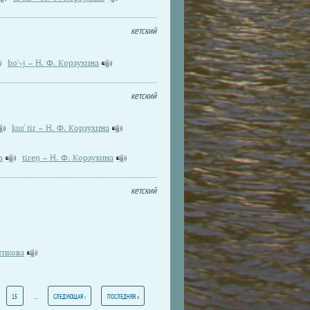
кетский
bo'γj – Н. Ф. Корзухина
кетский
kus̕ tir – Н. Ф. Корзухина
а
tireŋ – Н. Ф. Корзухина
кетский
атикова
…
15
СЛЕДУЮЩАЯ ›
ПОСЛЕДНЯЯ »