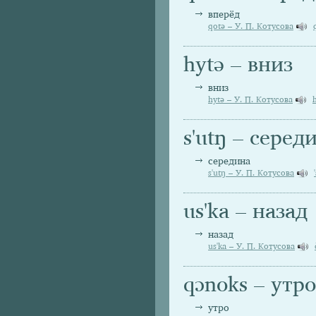
вперёд
qotə – У. П. Котусова
hytə – вниз
вниз
hytə – У. П. Котусова
s'utŋ – серед
середина
s'utŋ – У. П. Котусова
us'ka – назад
назад
us'ka – У. П. Котусова
qɔnoks – утро
утро