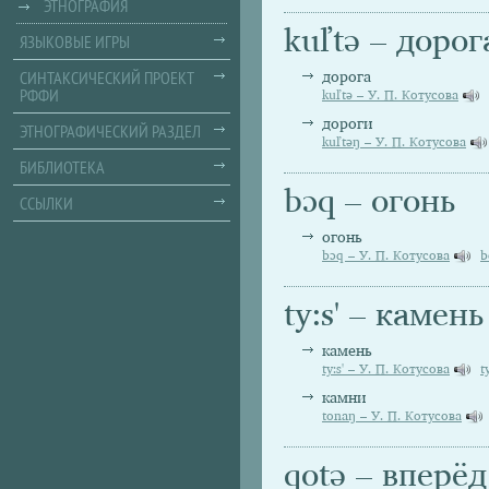
ЭТНОГРАФИЯ
kuľtə – дорог
ЯЗЫКОВЫЕ ИГРЫ
СИНТАКСИЧЕСКИЙ ПРОЕКТ
дорога
РФФИ
kuľtə – У. П. Котусова
дороги
ЭТНОГРАФИЧЕСКИЙ РАЗДЕЛ
kuľtəŋ – У. П. Котусова
БИБЛИОТЕКА
bɔq – огонь
ССЫЛКИ
огонь
bɔq – У. П. Котусова
b
ty:s' – камень
камень
ty:s' – У. П. Котусова
t
камни
tonaŋ – У. П. Котусова
qotə – вперёд