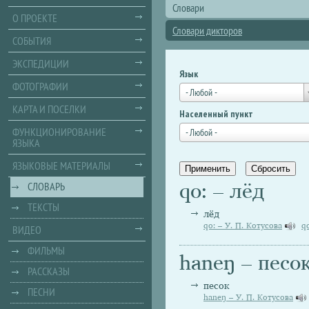
Словари
О ПРОЕКТЕ
Словари дикторов
СОБЫТИЯ
ЭКСПЕДИЦИИ
Язык
ФОТОГРАФИИ
- Любой -
КАРТА И ПОСЕЛКИ
Населенный пункт
ФУНКЦИОНИРОВАНИЕ
- Любой -
ЯЗЫКА
ЯЗЫКОВЫЕ МАТЕРИАЛЫ
qo: – лёд
СЛОВАРЬ
ТЕКСТЫ
лёд
qo: – У. П. Котусова
q
ВИДЕО
ФИЛЬМЫ
haneŋ – песо
РАССКАЗЫ
песок
ПЕСНИ
haneŋ – У. П. Котусова