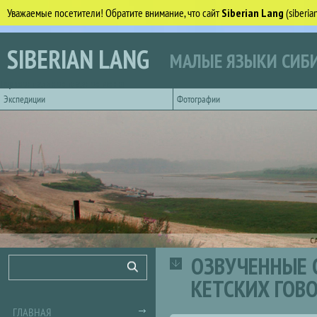
Уважаемые посетители! Обратите внимание, что сайт
Siberian Lang
(siberi
Перейти к основному содержанию
SIBERIAN LANG
МАЛЫЕ ЯЗЫКИ СИБИ
Горизонтальное главное меню
Экспедиции
Фотографии
С
ОЗВУЧЕННЫЕ 
Форма поиска
Поиск
КЕТСКИХ ГОВ
ГЛАВНАЯ