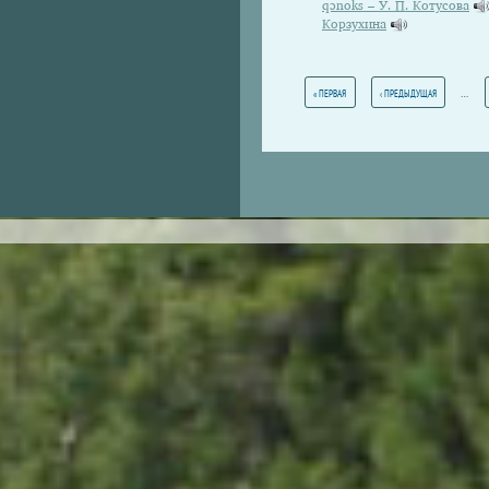
qɔnoks – У. П. Котусова
Корзухина
Страницы
…
« ПЕРВАЯ
‹ ПРЕДЫДУЩАЯ