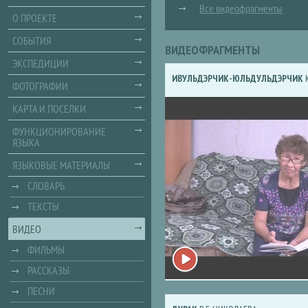
Все видеофрагменты
О ПРОЕКТЕ
СОБЫТИЯ
ВИДЕОФРАГМЕНТЫ
ЭКСПЕДИЦИИ
ИВУЛЬДЭРЧИК-ЮЛЬДУЛЬДЭРЧИК
К
ФОТОГРАФИИ
КАРТА И ПОСЕЛКИ
ФУНКЦИОНИРОВАНИЕ
ЯЗЫКА
ЯЗЫКОВЫЕ МАТЕРИАЛЫ
СЛОВАРЬ
ТЕКСТЫ
ВИДЕО
ФИЛЬМЫ
РАССКАЗЫ
ПЕСНИ