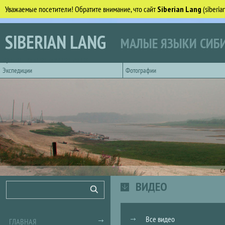
Уважаемые посетители! Обратите внимание, что сайт
Siberian Lang
(siberi
Перейти к основному содержанию
SIBERIAN LANG
МАЛЫЕ ЯЗЫКИ СИБИ
Горизонтальное главное меню
Экспедиции
Фотографии
С
ВИДЕО
Форма поиска
Поиск
Все видео
ГЛАВНАЯ