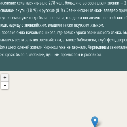
население села насчитывало 278 чел., большинство составляли эвенки — 22
основном якуты (18 %) и русские (8 %). Эвенкийским языком владело при
внутри семьи уже тогда была прервана, младшим носителям эвенкийского
люди, наряду с эвенкийским, владели также якутским языком.
В поселке была начальная школа, где велись уроки эвенкийского языка. Бы
пытались вести занятия эвенкийским, а также библиотека, клуб, фельдшерс
Домашних оленей жители Чиринды уже не держали. Чириндинцы занимались
тех краях было в изобилии, пушным промыслом и рыбалкой.
+
-