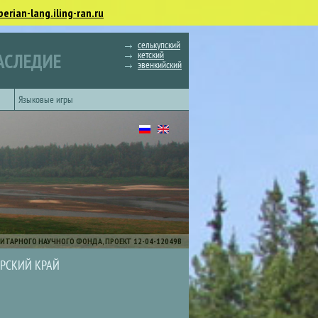
berian-lang.iling-ran.ru
селькупский
кетский
АСЛЕДИЕ
эвенкийский
Языковые игры
ИТАРНОГО НАУЧНОГО ФОНДА, ПРОЕКТ 12-04-12049В
РСКИЙ КРАЙ