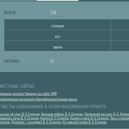
ВКЛАДКА)
ВСЕГО:
278
селькуп
кет
эвенк
ПРОЧИЕ:
53
МЕСТНЫЕ САЙТЫ:
траница поселка Чиринда на сайте ЭМР
ириндинская начальная общеобразовательная школа
ТЕКСТЫ ЗАПИСАННЫЕ В ЭТОМ НАСЕЛЕННОМ ПУНКТЕ:
ассказ об отце. В. Х. Елдогир
,
Большая работа. В. Х. Елдогир
,
Охотничий рассказ. Д. Н. Хуток
ишилась речи. В. Х. Елдогир
,
Кингит. В. Х. Елдогир
,
Налим и лиса. В. Х. Елдогир
,
Лиса и росома
лдогир
,
Делитесь с соседями!. В. Х. Елдогир
,
На нижней земле. В. Х. Елдогир