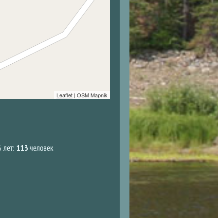
Leaflet
| OSM Mapnik
6 лет:
113
человек