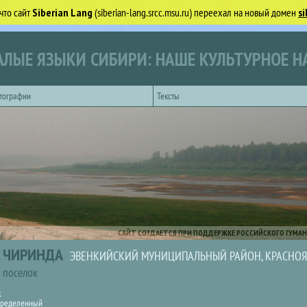
что сайт
Siberian Lang
(siberian-lang.srcc.msu.ru) переехал на новый домен
si
ЛЫЕ ЯЗЫКИ СИБИРИ: НАШЕ КУЛЬТУРНОЕ Н
тографии
Тексты
САЙТ СОЗДАЕТСЯ ПРИ ПОДДЕРЖКЕ РОССИЙСКОГО ГУМАН
ЧИРИНДА
ЭВЕНКИЙСКИЙ МУНИЦИПАЛЬНЫЙ РАЙОН, КРАСНОЯ
поселок
к
ределенный