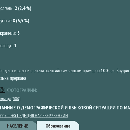
долганы:
2 (2,4 %)
русские
8 (6,5 %)
украинцы:
3
белорус:
1
Владеют в разной степени эвенкийским языком примерно
100
чел. Внутри
языка прервана
ФОТОГРАФИИ:
иринда [2007]
ДАННЫЕ О ДЕМОГРАФИЧЕСКОЙ И ЯЗЫКОВОЙ СИТУАЦИИ ПО МА
2007 — ЭКСПЕДИЦИЯ НА СЕВЕР ЭВЕНКИИ
Данные
НАСЕЛЕНИЕ
(АКТИВНАЯ
Образование