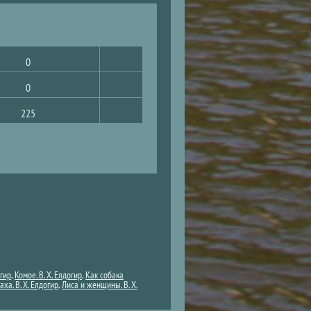
0
0
225
огир
,
Комое. В. Х. Елдогир
,
Как собака
ха. В. Х. Елдогир
,
Лиса и женщины. В. Х.