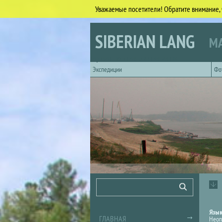
Уважаемые посетители! Обратите внимание, 
Перейти к основному содержанию
SIBERIAN LANG
МА
Горизонтальное главное меню
Экспедиции
Фо
Форма поиска
Поиск
Язы
ГЛАВНАЯ
Неоп