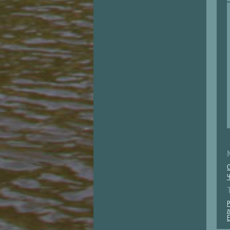
С
Ч
Р
л
Е