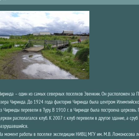
Чиринда – один из самых северных поселков Эвенкии. Он расположен за 
озера Чиринда. До 1924 года фактория Чиринда была центром Илимпийской
из Чиринды перевели в Туру. В 1910 г. в Чиринде была построена церковь.
церкви располагался клуб. К 2007 г. клуб перевели в другое здание, а сру
разрушавшийся.
На момент работы в поселке экспедиции НИВЦ МГУ им. М.В. Ломоносова л