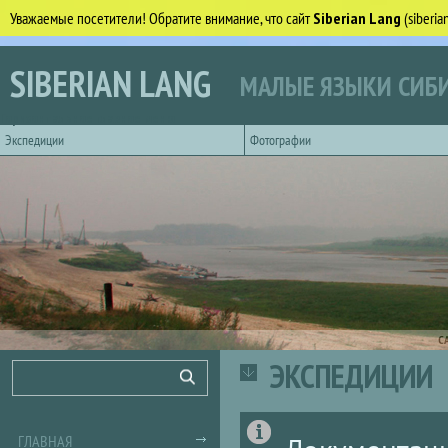
Уважаемые посетители! Обратите внимание, что сайт
Siberian Lang
(siberi
Перейти к основному содержанию
SIBERIAN LANG
МАЛЫЕ ЯЗЫКИ СИБИ
Горизонтальное главное меню
Экспедиции
Фотографии
С
ЭКСПЕДИЦИИ
Форма поиска
Поиск
ГЛАВНАЯ