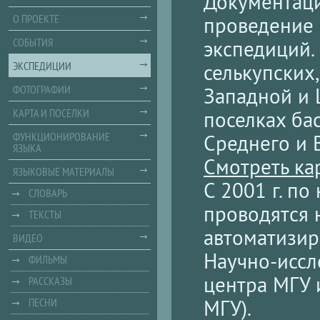
Документаци
О ПРОЕКТЕ
проведение 
СОБЫТИЯ
экспедиций.
ЭКСПЕДИЦИИ
селькупских,
ФОТОГРАФИИ
Западной и 
КАРТА И ПОСЕЛКИ
поселках ба
ФУНКЦИОНИРОВАНИЕ
Среднего и 
ЯЗЫКА
Смотреть ка
ЯЗЫКОВЫЕ МАТЕРИАЛЫ
С 2001 г. п
СЛОВАРЬ
проводятся 
ТЕКСТЫ
автоматизир
ВИДЕО
Научно-иссл
ФИЛЬМЫ
центра МГУ 
РАССКАЗЫ
МГУ).
ПЕСНИ