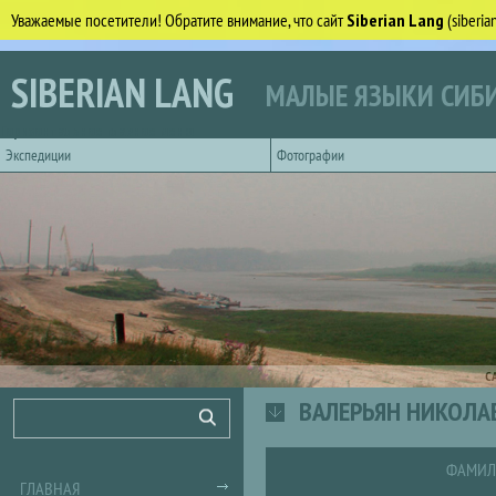
Уважаемые посетители! Обратите внимание, что сайт
Siberian Lang
(siberi
Перейти к основному содержанию
SIBERIAN LANG
МАЛЫЕ ЯЗЫКИ СИБИ
Горизонтальное главное меню
Экспедиции
Фотографии
С
ВАЛЕРЬЯН НИКОЛА
Форма поиска
Поиск
ФАМИЛ
ГЛАВНАЯ