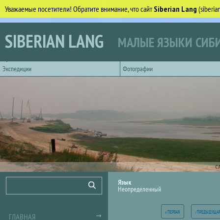
Уважаемые посетители! Обратите внимание, что сайт
Siberian Lang
(siberi
Перейти к основному содержанию
SIBERIAN LANG
МАЛЫЕ ЯЗЫКИ СИБИ
Горизонтальное главное меню
Экспедиции
Фотографии
С
Форма поиска
Поиск
Язык
Неопределенный
Страницы
« ПЕРВАЯ
‹ ПРЕДЫДУЩА
ГЛАВНАЯ