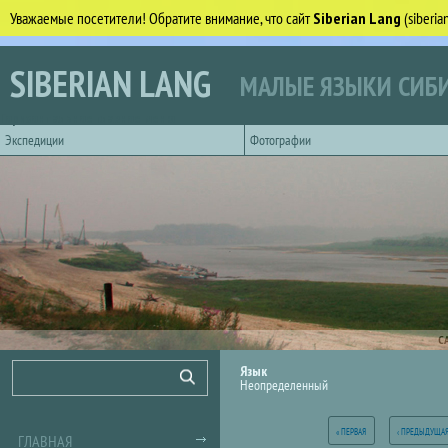
Уважаемые посетители! Обратите внимание, что сайт
Siberian Lang
(siberi
Перейти к основному содержанию
SIBERIAN LANG
МАЛЫЕ ЯЗЫКИ СИБИ
Горизонтальное главное меню
Экспедиции
Фотографии
С
Форма поиска
Поиск
Язык
Неопределенный
Страницы
« ПЕРВАЯ
‹ ПРЕДЫДУЩА
ГЛАВНАЯ