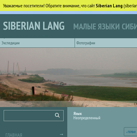
Уважаемые посетители! Обратите внимание, что сайт
Siberian Lang
(siberi
Перейти к основному содержанию
SIBERIAN LANG
МАЛЫЕ ЯЗЫКИ СИБИ
Горизонтальное главное меню
Экспедиции
Фотографии
С
Форма поиска
Поиск
Язык
Неопределенный
Страницы
« ПЕРВАЯ
ГЛАВНАЯ