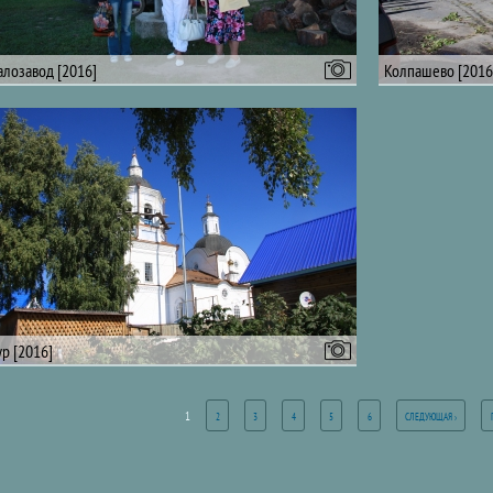
лозавод [2016]
Колпашево [2016
ур [2016]
1
2
3
4
5
6
СЛЕДУЮЩАЯ ›