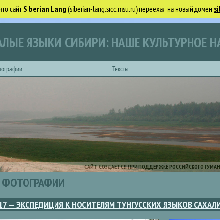
что сайт
Siberian Lang
(siberian-lang.srcc.msu.ru) переехал на новый домен
si
ЛЫЕ ЯЗЫКИ СИБИРИ: НАШЕ КУЛЬТУРНОЕ Н
тографии
Тексты
САЙТ СОЗДАЕТСЯ ПРИ ПОДДЕРЖКЕ РОССИЙСКОГО ГУМАН
ФОТОГРАФИИ
17 — ЭКСПЕДИЦИЯ К НОСИТЕЛЯМ ТУНГУССКИХ ЯЗЫКОВ САХАЛ