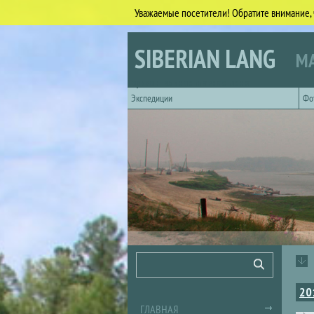
Уважаемые посетители! Обратите внимание, 
Перейти к основному содержанию
SIBERIAN LANG
МА
Горизонтальное главное меню
Экспедиции
Фо
Форма поиска
Поиск
20
ГЛАВНАЯ