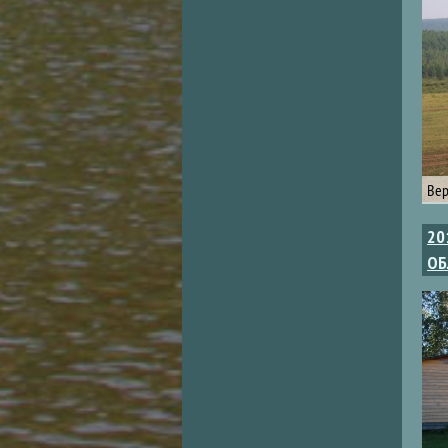
Вер
20
ОБ
Стр