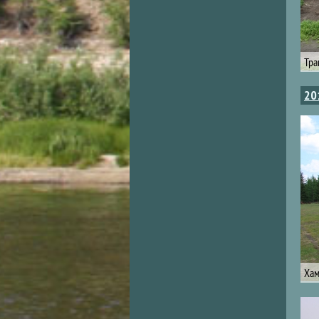
Тра
20
Хам