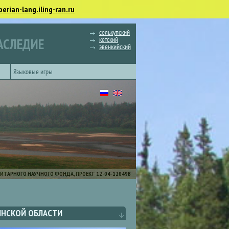
berian-lang.iling-ran.ru
селькупский
кетский
АСЛЕДИЕ
эвенкийский
Языковые игры
ИТАРНОГО НАУЧНОГО ФОНДА, ПРОЕКТ 12-04-12049В
ИНСКОЙ ОБЛАСТИ