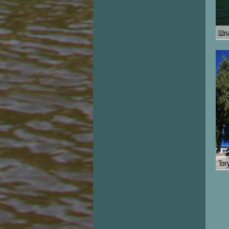
Шпа
Тог