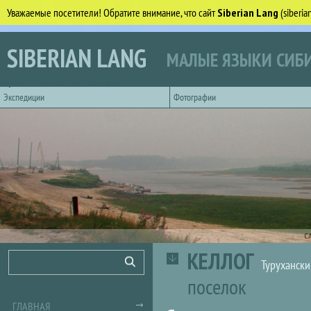
Уважаемые посетители! Обратите внимание, что сайт
Siberian Lang
(siberi
Перейти к основному содержанию
SIBERIAN LANG
МАЛЫЕ ЯЗЫКИ СИБИ
Горизонтальное главное меню
Экспедиции
Фотографии
С
КЕЛЛОГ
Форма поиска
Поиск
Турухански
поселок
ГЛАВНАЯ