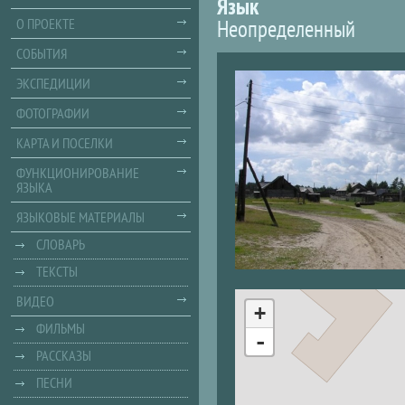
Язык
Неопределенный
О ПРОЕКТЕ
СОБЫТИЯ
ЭКСПЕДИЦИИ
ФОТОГРАФИИ
КАРТА И ПОСЕЛКИ
ФУНКЦИОНИРОВАНИЕ
ЯЗЫКА
ЯЗЫКОВЫЕ МАТЕРИАЛЫ
СЛОВАРЬ
ТЕКСТЫ
ВИДЕО
+
ФИЛЬМЫ
-
РАССКАЗЫ
ПЕСНИ