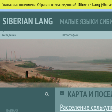
Уважаемые посетители! Обратите внимание, что сайт
Siberian Lang
(siberi
Перейти к основному содержанию
SIBERIAN LANG
МАЛЫЕ ЯЗЫКИ СИБИ
Горизонтальное главное меню
Экспедиции
Фотографии
С
КАРТА И ПОС
Форма поиска
Поиск
Расселение селькупо
ГЛАВНАЯ