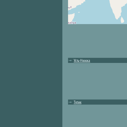
Усть-Нюкжа
Тупик