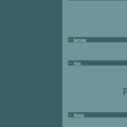
Баргузин
Алла
Р
Иенгра