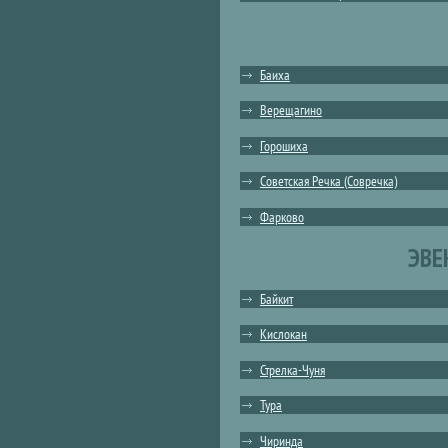
Баиха
Верещагино
Горошиха
Советская Речка (Совречка)
Фарково
ЭВЕ
Байкит
Кислокан
Стрелка-Чуня
Тура
Чиринда